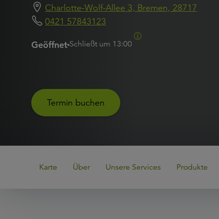
Charlotte-Wolf-Allee 3, Bremen, 28717
0421 57843123
Geöffnet
Schließt um
13:00
Termin buchen
Karte
Über
Unsere Services
Produkte