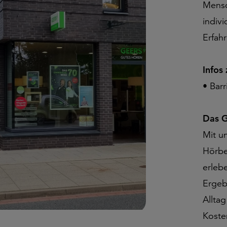
Mensc
indiv
Erfah
Infos
• Bar
Das G
Mit u
Hörbe
erleb
Ergeb
Allta
Koste