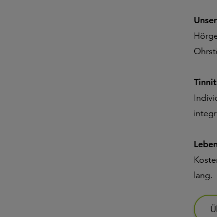
Unser
Hörge
Ohrst
Tinni
Indiv
integr
Leben
Koste
lang.
Ü