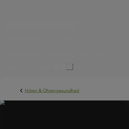
5 Min.
BRAUCHE ICH EIN HÖRGERÄT
Erscheinungsdatum:
8. Juli 2024
Datum der letzten Überarbeitung:
15. Mai 2026
Diesen Artikel teilen
Hören & Ohrengesundheit
Das Lachen geliebter Personen, die Lieblingsmusik oder 
Klang fröhlichen Vogelgesangs schenken uns
Lebensqualität. Wenn uns der Hörsinn im Stich lässt,
können wir Gesprächen nicht mehr folgen, überhören di