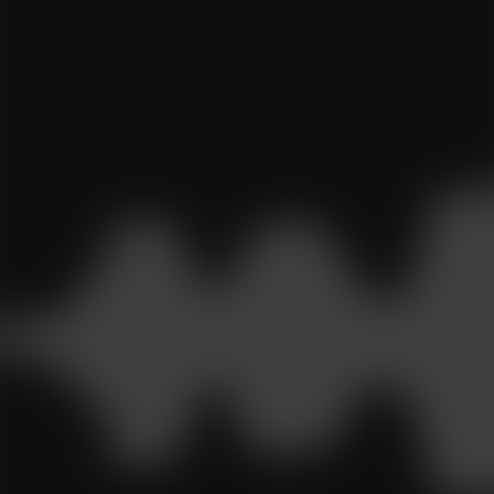
Klingel oder nehmen die Klänge der Natur nicht mehr wa
Ein optimal angepasstes Hörgerät sorgt für neue
Lebensqualität – und verbindet Sie wieder mit dem Lebe
Modernste Technik auf kleinstem Raum sorgt für einen
natürlichen Klang, während das dezente Design die
Hörsysteme nahezu verschwinden lässt. In diesem Artikel
erfahren Sie, ab wann ein Hörgerät sinnvoll ist und was
moderne Hörgeräte Ihnen im Alltag bringen.
Überblick
Warum tragen nicht mehr Menschen Hörgeräte?
Was sind die ersten Schritte?
Was sollte ich vor dem Kauf beachten?