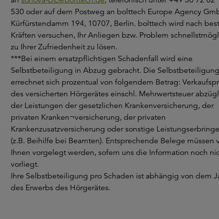
an
sonova-DE@bolttech.de
, telefonisch unter +49 30 72 62 
530 oder auf dem Postweg an bolttech Europe Agency Gm
Kürfürstendamm 194, 10707, Berlin. bolttech wird nach bes
Kräften versuchen, Ihr Anliegen bzw. Problem schnellstmögl
zu Ihrer Zufriedenheit zu lösen.
***Bei einem ersatzpflichtigen Schadenfall wird eine
Selbstbeteiligung in Abzug gebracht. Die Selbstbeteiligun
errechnet sich prozentual von folgendem Betrag: Verkaufspr
des versicherten Hörgerätes einschl. Mehrwertsteuer abzügl
der Leistungen der gesetzlichen Krankenversicherung, der
privaten Kranken¬versicherung, der privaten
Krankenzusatzversicherung oder sonstige Leistungserbringe
(z.B. Beihilfe bei Beamten). Entsprechende Belege müssen 
Ihnen vorgelegt werden, sofern uns die Information noch ni
vorliegt.
Ihre Selbstbeteiligung pro Schaden ist abhängig von dem J
des Erwerbs des Hörgerätes.