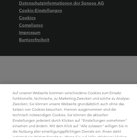
Datenschutzinformationen der Sonova AG
Cookie-Einstellungen
Cookies
Compliance
Impressum
Barrierefreiheit
Auf unserer Webseite kommen verschiedene Cookies zum Einsatz:
funktionelle, technische, zu Marketing-Zwecken und solche zu Analyse-
Zwecken; Sie können unsere Webseite grundsätzlich auch ohne das
Setzen von Cookies besuchen. Hiervon ausgenommen sind die
technisch notwendigen Cookies. Sie können die aktuellen
Einstellungen jederzeit durch Klicken auf "Einstellungen vornehmen"
einsehen und ändern. Mit dem Klick auf "Alle zulassen" willigen Sie in
die Nutzung aller einwilligungspflichtigen Dienste ein. Ihnen steht
jederzeit ein Widerrufsrecht zu. Wenn Sie auf "Alle ablehnen" klicken,