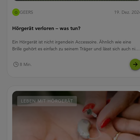
GEERS
19. Dez. 202
G
Hörgerät verloren – was tun?
Ein Hörgerät ist nicht irgendein Accessoire. Ähnlich wie eine
Brille gehört es einfach zu seinem Träger und lässt sich auch nich
so leicht durch ein Ersatzgerät austauschen. Daher ist es umso
ärgerlicher, wenn einmal eines der kleinen „Öhrchen“
8 Min.
verschwunden ist. Trotz aller Vorsicht passiert es natürlich doch
immer wieder, dass eines der wertvollen Geräte verloren oder
verlegt wird.
LEBEN MIT HÖRGERÄT