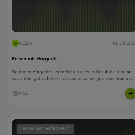
GEERS
10. Juli 202
G
Reisen mit Hörgerät
Sie tragen Hörgeräte und möchten auch im Urlaub nicht darauf
verzichten, gut zu hören? Das verstehen wir gut. Denn fremde
Klänge und ungewohnte Geräuschkulisse machen eine Reise ers
zu etwas ganz besonderem und einem einzigartigen Erlebnis. In
9 Min.
diesem Artikel haben wir allerhand Tipps und Tricks für Ihren
Sommer- und Winterurlaub mit Hörgeräten gesammelt, damit Si
sich nur noch um Ihre Reiseplanung kümmern müssen.
LEBEN MIT HÖRGERÄT