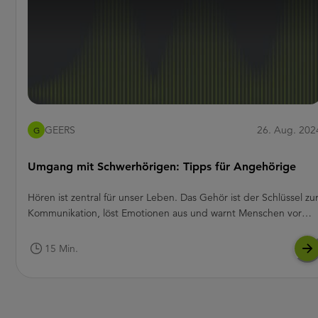
GEERS
26. Aug. 202
G
Umgang mit Schwerhörigen: Tipps für Angehörige
Hören ist zentral für unser Leben. Das Gehör ist der Schlüssel zu
Kommunikation, löst Emotionen aus und warnt Menschen vor
Gefahren – sogar im Schlaf. Doch was passiert, wenn Eltern,
Freunde oder der eigene Partner schlechter hören? Nicht nur fü
15 Min.
die Betroffenen selbst, sondern auch für Familie und Freunde
ändert sich der Alltag. Hier erfahren Sie, wie Sie die ersten
Anzeichen einer Schwerhörigkeit bei Ihren Liebsten erkennen,
was Sie dann tun sollten und wie Sie mit der Situation umgehen