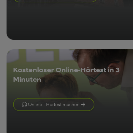
Kostenloser Online-Hörtest in 3
Minuten
Online - Hörtest machen