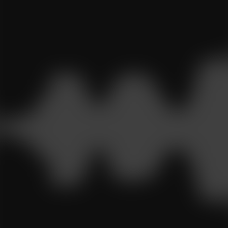
Überblick:
Was ist der Hörsinn und warum ist er wichtig?
Das wichtigste Hörorgan ist das Gehirn
Droht Gefahr? Unser Hörzentrum schläft nie!
Die Firewall in unserem Kopf
Wie steht es um Ihre Cocktailparty-Fähigkeit?
Sprache interpretieren
Uns selbst hören wir am lautesten reden
Das Hörzentrum: klein aber oho
Die Sinne spielen zusammen
Tinnitus: Selbstgespräch der Nervenzellen
Das Gehör braucht Training
Hören und Kommunikation
Alarm- und Informationsquelle in einem