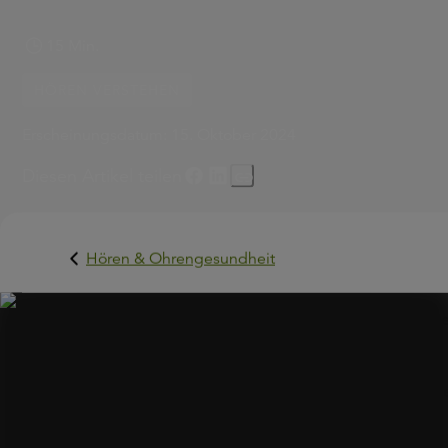
15 Min.
HÖREN VERSTEHEN
Erscheinungsdatum:
15. Oktober 2024
Diesen Artikel teilen
Hören & Ohrengesundheit
Wie wichtig es ist, hören zu können, wird vielen Mensch
erst bewusst, sobald ihr Hörvermögen eingeschränkt ist.
Und wie genau der menschliche Hörsinn überhaupt
funktioniert, wissen die wenigstens. Hier bei GEERS geb
wir Ihnen einen Überblick.