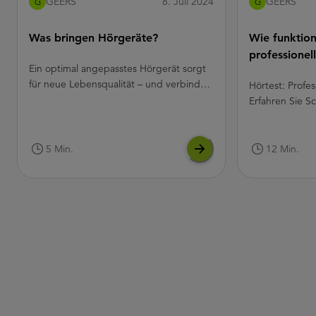
GEERS
8. Juli 2024
GEERS
G
G
Was bringen Hörgeräte?
Wie funktion
professionel
Ein optimal angepasstes Hörgerät sorgt
GEERS?
für neue Lebensqualität – und verbindet
Hörtest: Profes
Sie wieder mit dem Leben. Modernste
Erfahren Sie Sch
Technik auf kleinstem Raum sorgt für
ausgebildete H
einen natürlichen Klang, während das
Audiometer Ihr
dezente Design die Hörsysteme nahezu
5 Min.
12 Min.
verschwinden lässt.