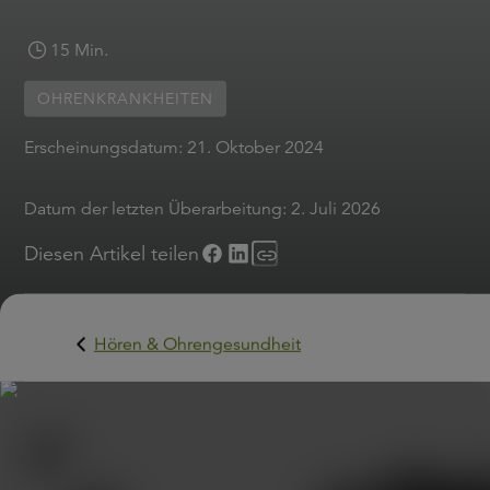
15 Min.
OHRENKRANKHEITEN
Erscheinungsdatum:
21. Oktober 2024
Datum der letzten Überarbeitung:
2. Juli 2026
Diesen Artikel teilen
Hören & Ohrengesundheit
Millionen von Menschen leiden unter lästigen
Ohrgeräuschen, die auch als Tinnitus bezeichnet werden.
vielen Fällen hält das Ohrensausen nur kurzfristig an,
manchmal tönt es aber auch über Monate oder gar Jahr