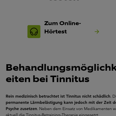
Zum Online-
Hörtest
Behandlungsmöglich
eiten bei Tinnitus
Rein medizinisch betrachtet ist Tinnitus nicht schädlich
. D
permanente Lärmbelästigung kann jedoch mit der Zeit d
Psyche zusetzen
. Neben dem Einsatz von Medikamenten w
aktuell die Tinnitus-Retraining-Therapie eingesetzt.