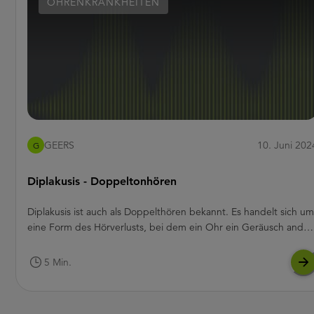
OHRENKRANKHEITEN
GEERS
10. Juni 202
G
Diplakusis - Doppeltonhören
Diplakusis ist auch als Doppelthören bekannt. Es handelt sich um
eine Form des Hörverlusts, bei dem ein Ohr ein Geräusch ander
wahrnimmt als das andere. Ihr Gehirn interpretiert das
wahrgenommene Geräusch. Wenn Sie unter Doppelthören
5 Min.
leiden, nehmen Sie zwei unterschiedliche Töne mit verschiedene
Höhe, einem unterschiedlichen Zeitpunkt der Wahrnehmung
oder einem unterschiedlichen Klang wahr.