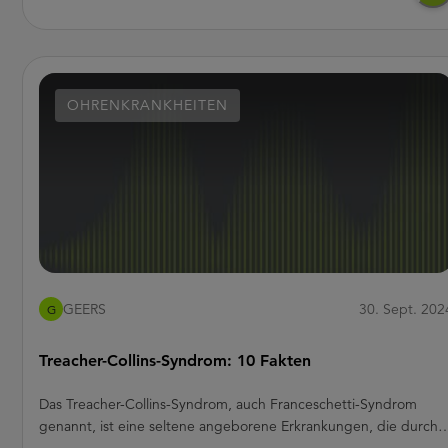
Erwachsene sind betroffen: Allergien,
Nasennebenhöhlenentzündungen oder selbst eine einfache
Erkältung können Ohrenentzündungen auslösen – somit ist man
auch mit zunehmendem Alter keineswegs immun.2
OHRENKRANKHEITEN
GEERS
30. Sept. 202
G
Treacher-Collins-Syndrom: 10 Fakten
Das Treacher-Collins-Syndrom, auch Franceschetti-Syndrom
genannt, ist eine seltene angeborene Erkrankungen, die durch