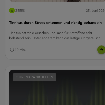
GEERS
25. Juni 202
G
Tinnitus durch Stress erkennen und richtig behandeln
Tinnitus hat viele Ursachen und kann für Betroffene sehr
belastend sein. Unter anderem kann das lästige Ohrgeräusch
auch durch Stress entstehen. Es gibt viele Möglichkeiten,
Tinnitus-Auslöser zu vermeiden und den Ohren im Alltag Ruhe
10 Min.
zu gönnen, um viele Arten von Ohrgeräuschen, wie
stressbedingten Tinnitus, gar nicht erst zu bekommen. In diese
Artikel haben wir die sieben besten Tipps für Sie
zusammengefasst.
OHRENKRANKHEITEN