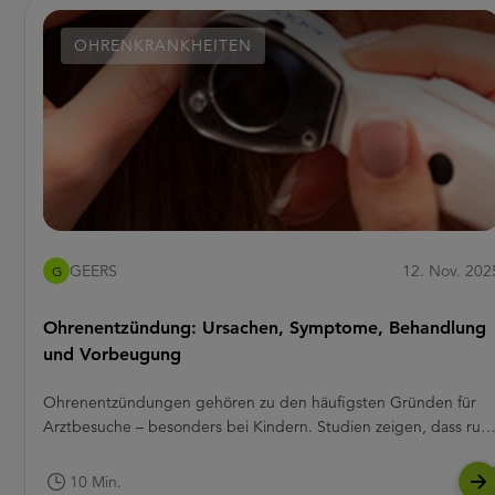
OHRENKRANKHEITEN
GEERS
12. Nov. 202
G
Ohrenentzündung: Ursachen, Symptome, Behandlung
und Vorbeugung
Ohrenentzündungen gehören zu den häufigsten Gründen für
Arztbesuche – besonders bei Kindern. Studien zeigen, dass run
80 % aller Kinder bis zu ihrem dritten Geburtstag mindestens
eine Ohrentzündung durchgemacht haben.1 Aber auch
10 Min.