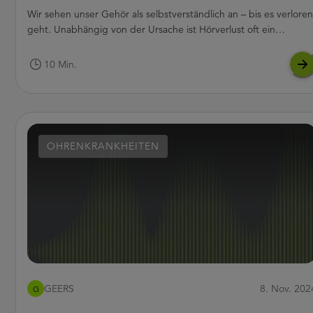
Wir sehen unser Gehör als selbstverständlich an – bis es verloren
geht. Unabhängig von der Ursache ist Hörverlust oft ein
schleichender Prozess, der sich immer weiter verschlechtert.
Wenn uns die Veränderungen bewusstwerden, wirken sie sich
10 Min.
auf alle Lebensbereiche aus. Unbehandelt kann altersbedingter
Hörverlust bei älteren Menschen zu Angstzuständen, Isolation
und Depressionen führen. Ebenso problematisch sind Lern- und
Sprachentwicklungsprobleme bei Kindern, die sie ihr Leben lan
begleiten.
OHRENKRANKHEITEN
GEERS
8. Nov. 202
G