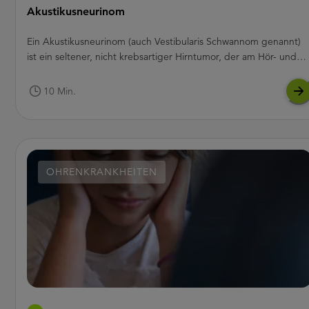
Akustikusneurinom
Ein Akustikusneurinom (auch Vestibularis Schwannom genannt)
ist ein seltener, nicht krebsartiger Hirntumor, der am Hör- und
Gleichgewichtsnerven (Nervus vestibulocochlearis) wächst.
Dieser Nerv führt vom Innenohr zum Gehirn und trägt dazu bei,
10 Min.
das Gehörte zu verstehen. Akustikusneurinome sind in der Rege
gutartig, wachsen langsam und streuen nicht in andere Teile des
Körpers.
OHRENKRANKHEITEN