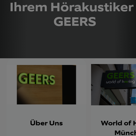
Ihrem Hörakustiker 
GEERS
Über Uns
World of 
Münc