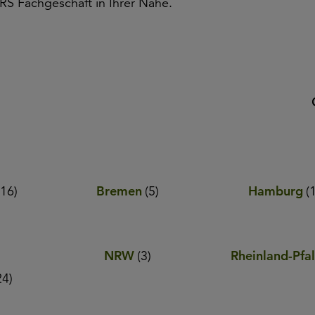
ERS Fachgeschäft in Ihrer Nähe.
(
16
)
Bremen
(
5
)
Hamburg
(
NRW
(
3
)
Rheinland-Pfa
24
)