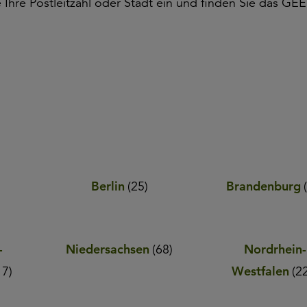
e Ihre Postleitzahl oder Stadt ein und finden Sie das GE
Berlin
(
25
)
Brandenburg
-
Niedersachsen
(
68
)
Nordrhein-
17
)
Westfalen
(
2