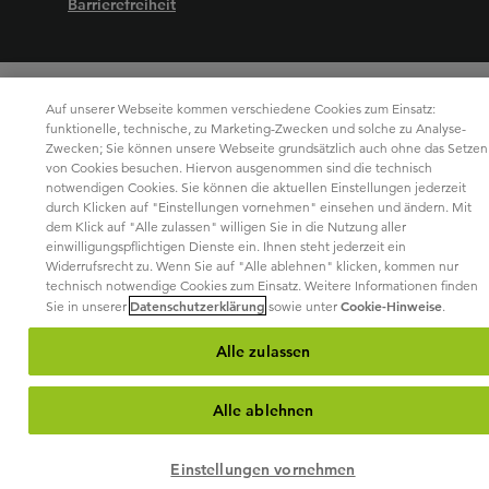
Barrierefreiheit
Auf unserer Webseite kommen verschiedene Cookies zum Einsatz:
funktionelle, technische, zu Marketing-Zwecken und solche zu Analyse-
Zwecken; Sie können unsere Webseite grundsätzlich auch ohne das Setzen
von Cookies besuchen. Hiervon ausgenommen sind die technisch
notwendigen Cookies. Sie können die aktuellen Einstellungen jederzeit
durch Klicken auf "Einstellungen vornehmen" einsehen und ändern. Mit
dem Klick auf "Alle zulassen" willigen Sie in die Nutzung aller
einwilligungspflichtigen Dienste ein. Ihnen steht jederzeit ein
Widerrufsrecht zu. Wenn Sie auf "Alle ablehnen" klicken, kommen nur
technisch notwendige Cookies zum Einsatz. Weitere Informationen finden
Datenschutzerklärung
Cookie-Hinweise
Sie in unserer
sowie unter
.
Alle zulassen
Alle ablehnen
Einstellungen vornehmen