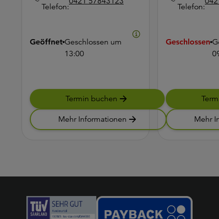
0421 57843123
042
Telefon:
Telefon:
Geöffnet
Geschlossen um
Geschlossen
G
13:00
0
Termin buchen
Term
Mehr Informationen
Mehr I