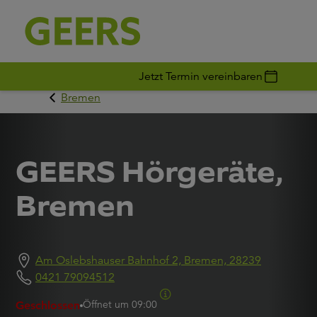
Jetzt Termin vereinbaren
Bremen
GEERS Hörgeräte,
Bremen
Am Oslebshauser Bahnhof 2, Bremen, 28239
0421 79094512
Öffnet um
09:00
Geschlossen