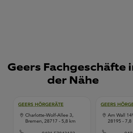
Geers Fachgeschäfte i
der Nähe
GEERS HÖRGERÄTE
GEERS HÖRG
Charlotte-Wolf-Allee 3,
Am Wall 14
Bremen, 28717
- 5,8 km
28195
- 7,8