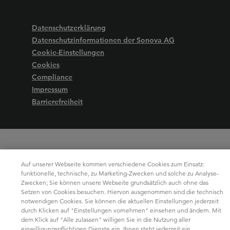
Datenschutzerklärung
Datenschutzinformationen der Sonova AG
Cookie-Einstellungen
Cookies
Compliance
Impressum
Barrierefreiheit
Auf unserer Webseite kommen verschiedene Cookies zum Einsatz:
funktionelle, technische, zu Marketing-Zwecken und solche zu Analyse-
Zwecken; Sie können unsere Webseite grundsätzlich auch ohne das
Setzen von Cookies besuchen. Hiervon ausgenommen sind die technisch
notwendigen Cookies. Sie können die aktuellen Einstellungen jederzeit
durch Klicken auf "Einstellungen vornehmen" einsehen und ändern. Mit
dem Klick auf "Alle zulassen" willigen Sie in die Nutzung aller
einwilligungspflichtigen Dienste ein. Ihnen steht jederzeit ein