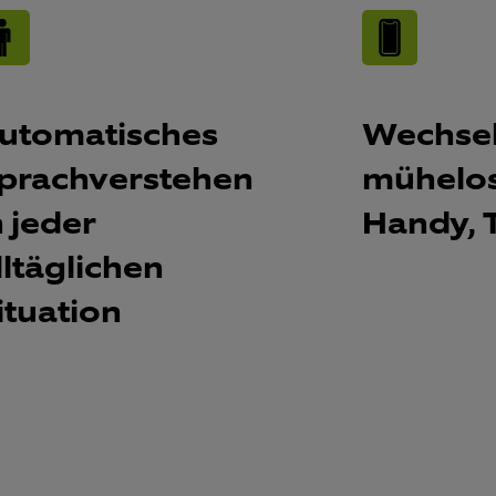
utomatisches
Wechsel
prachverstehen
mühelos
n jeder
Handy, T
lltäglichen
ituation