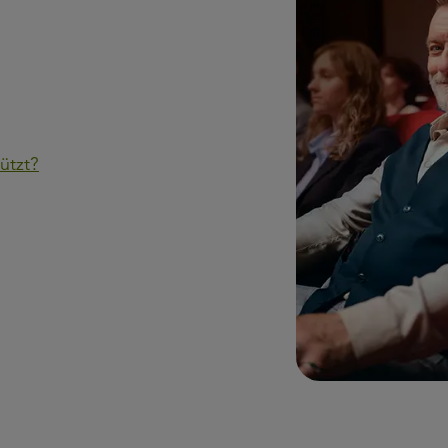
ützt?