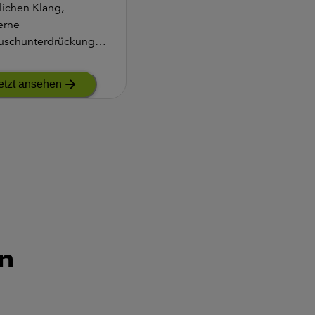
lichen Klang,
erne
uschunterdrückung
kabelloses Streaming
in komfortables und
etzt ansehen
etes Hörerlebnis
n