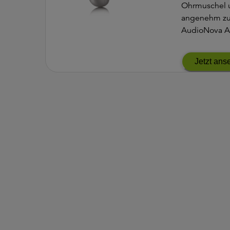
Ohrmuschel u
angenehm zu 
AudioNova A i
robust und un
Jetzt ans