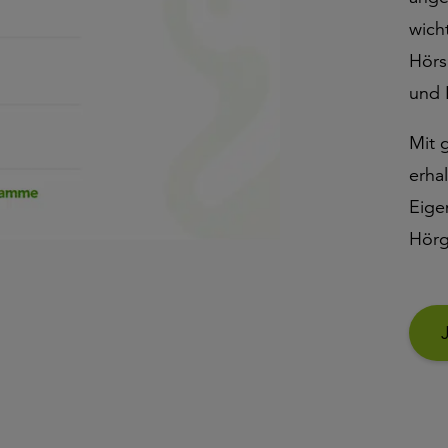
wich
Hörs
und 
Mit 
erha
Eige
Hörg