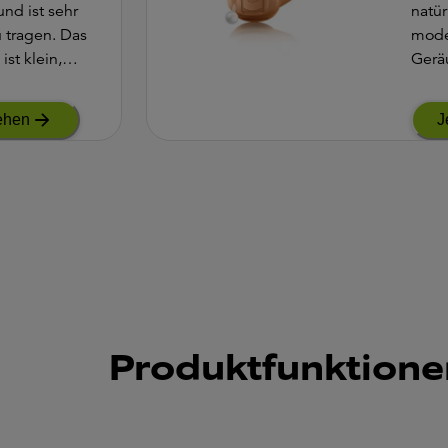
nd ist sehr
natür
tragen. Das
mod
st klein,
Gerä
auffällig.
und 
für e
ehen
J
diskr
Produktfunktione