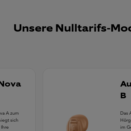
Unsere Nulltarifs-Mo
Nova
A
B
va A zum
Das 
miegt sich
Hörge
 Ihre
im G