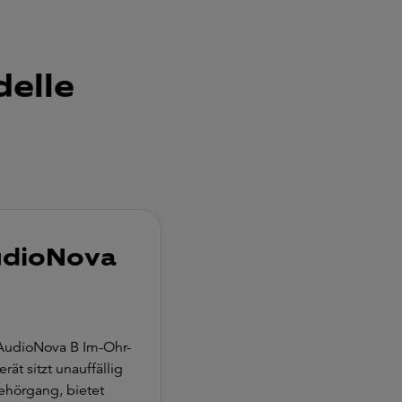
delle
udioNova
AudioNova B Im-Ohr-
rät sitzt unauffällig
ehörgang, bietet