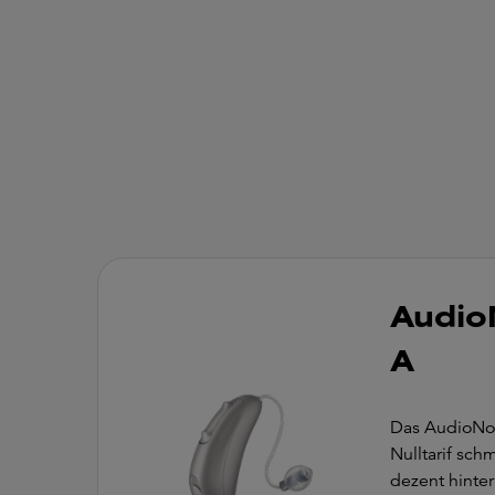
Audio
A
Das AudioNo
Nulltarif sch
dezent hinter