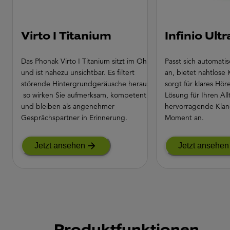
Virto I Titanium
Infinio Ultr
Das Phonak Virto I Titanium sitzt im Ohr
Passt sich automat
und ist nahezu unsichtbar. Es filtert
an, bietet nahtlose 
störende Hintergrundgeräusche heraus –
sorgt für klares Höre
so wirken Sie aufmerksam, kompetent
Lösung für Ihren Allt
und bleiben als angenehmer
hervorragende Klan
Gesprächspartner in Erinnerung.
Moment an.
Jetzt ansehen
Jetzt ansehen
Produktfunktionen