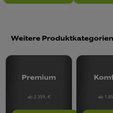
Weitere Produktkategorie
Premium
Komf
ab 2.359,-€
ab 1.85