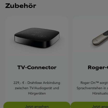
Zubehör
TV-Connector
Roger-
229,- € - Drahtlose Anbindung
Roger On™ sorgt 
zwischen TV/Audiogerät und
Sprachverstehen in 
Hörgeräten
Hörsituati
Jetzt ansehen
Jetzt an