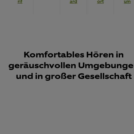
rif
ard
ort
um
Komfortables Hören in
geräuschvollen Umgebunge
und in großer Gesellschaft