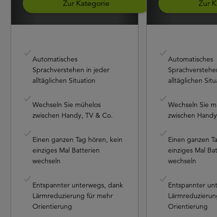
Zur Kategorie
Zur K
Automatisches
Automatisches
Sprachverstehen in jeder
Sprachverstehen
alltäglichen Situation
alltäglichen Situ
Wechseln Sie mühelos
Wechseln Sie m
zwischen Handy, TV & Co.​
zwischen Handy,
Einen ganzen Tag hören, kein
Einen ganzen Ta
einziges Mal Batterien
einziges Mal Ba
wechseln
wechseln
Entspannter unterwegs, dank
Entspannter un
Lärmreduzierung für mehr
Lärmreduzierun
Orientierung
Orientierung