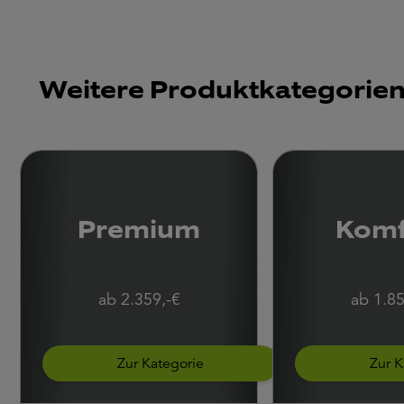
Weitere Produktkategorie
Premium
Komf
ab 2.359,-€
ab 1.85
Zur Kategorie
Zur K