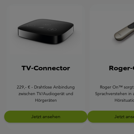
TV-Connector
Roger-
229,- € - Drahtlose Anbindung
Roger On™ sorgt 
zwischen TV/Audiogerät und
Sprachverstehen in 
Hörgeräten
Hörsituati
Jetzt ansehen
Jetzt an