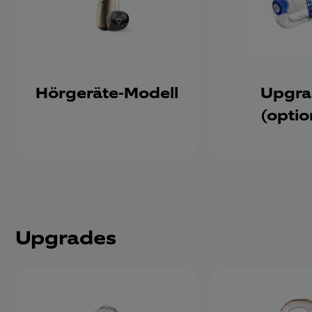
Hörgeräte-Modell
Upgra
(optio
U
pgrades