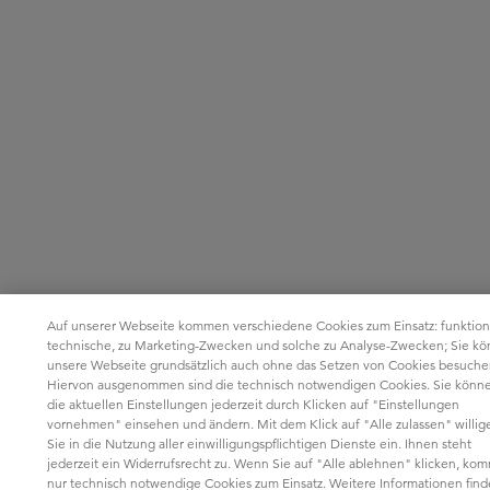
Auf unserer Webseite kommen verschiedene Cookies zum Einsatz: funktion
technische, zu Marketing-Zwecken und solche zu Analyse-Zwecken; Sie k
unsere Webseite grundsätzlich auch ohne das Setzen von Cookies besuche
Hiervon ausgenommen sind die technisch notwendigen Cookies. Sie könn
die aktuellen Einstellungen jederzeit durch Klicken auf "Einstellungen
vornehmen" einsehen und ändern. Mit dem Klick auf "Alle zulassen" willig
Sie in die Nutzung aller einwilligungspflichtigen Dienste ein. Ihnen steht
jederzeit ein Widerrufsrecht zu. Wenn Sie auf "Alle ablehnen" klicken, ko
nur technisch notwendige Cookies zum Einsatz. Weitere Informationen fin