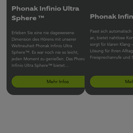
Phonak Infinio Ultra
Phonak Infini
Sphere ™
Passt sich automatisc
Erleben Sie eine nie dagewesene
an, bietet nahtlose Ko
Dimension des Hörens mit unserer
sorgt für klaren Klang – das ist die
Weltneuheit Phonak Infinio Ultra
Lösung für Ihren Allta
Sphere™. Es war noch nie so leicht,
Freisprechanrufe und 
jeden Moment zu genießen. Das Phonak
Infinio Ultra Sphere™ bietet
Sprachverständlichkeit, ganz gleich aus
welcher Richtung Sprache kommt, und
Mehr Infos
Meh
filtert Störgeräusche aus dem
Gesprochenen heraus.