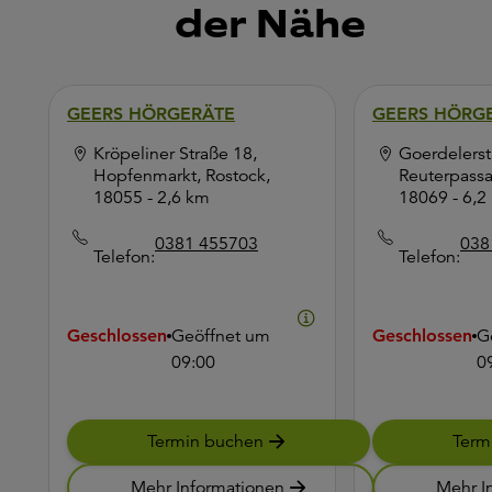
der Nähe
GEERS HÖRGERÄTE
GEERS HÖRG
Kröpeliner Straße 18,
Goerdelerst
Hopfenmarkt, Rostock,
Reuterpassa
18055
- 2,6 km
18069
- 6,2
0381 455703
038
Telefon:
Telefon:
Geschlossen
Geöffnet um
Geschlossen
G
09:00
0
Termin buchen
Term
Mehr Informationen
Mehr I