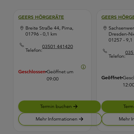
GEERS HÖRGERÄTE
GEERS HÖRG
Breite Straße 44, Pirna,
Sachsenwerk
01796
- 0,1 km
Dresden-Nie
01257
- 9,1
03501 441420
Telefon:
035
Telefon:
Geschlossen
Geöffnet um
Geöffnet
Gesc
09:00
12:0
Termin buchen
Term
Mehr Informationen
Mehr I