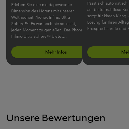
Passt sich automatisc
Erleben Sie eine nie dagewesene
an, bietet nahtlose Ko
Dimension des Hörens mit unserer
sorgt für klaren Klang – das ist die
Weltneuheit Phonak Infinio Ultra
Lösung für Ihren Allta
Sphere™. Es war noch nie so leicht,
Freisprechanrufe und 
jeden Moment zu genießen. Das Phonak
Infinio Ultra Sphere™ bietet
Sprachverständlichkeit, ganz gleich aus
welcher Richtung Sprache kommt, und
Mehr Infos
Meh
filtert Störgeräusche aus dem
Gesprochenen heraus.
Unsere Bewertungen