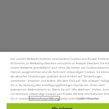
Auf unserer Webseite kommen verschiedene Cookies zum Einsatz: funktion
technische, zu Marketing-Zwecken und solche zu Analyse-Zwecken; Sie k
unsere Webseite grundsätzlich auch ohne das Setzen von Cookies besuche
Hiervon ausgenommen sind die technisch notwendigen Cookies. Sie könn
die aktuellen Einstellungen jederzeit durch Klicken auf "Einstellungen
vornehmen" einsehen und ändern. Mit dem Klick auf "Alle zulassen" willig
Sie in die Nutzung aller einwilligungspflichtigen Dienste ein. Ihnen steht
jederzeit ein Widerrufsrecht zu. Wenn Sie auf "Alle ablehnen" klicken, ko
nur technisch notwendige Cookies zum Einsatz. Weitere Informationen fin
Datenschutzerklärung
Cookie-Hinweise
Sie in unserer
sowie unter
.
Alle zulassen