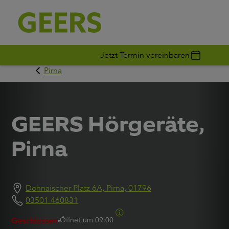
Jetzt Termin vereinbaren
Pirna
GEERS Hörgeräte,
Pirna
Dohnaischer Platz 6A, Pirna, 01796
03501 460831
Öffnet um
09:00
Geschlossen