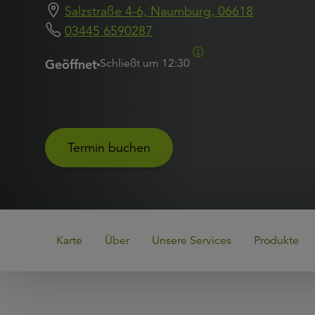
Salzstraße 4-6, Naumburg, 06618
03445 6590287
Geöffnet
Schließt um
12:30
Termin buchen
Karte
Über
Unsere Services
Produkte