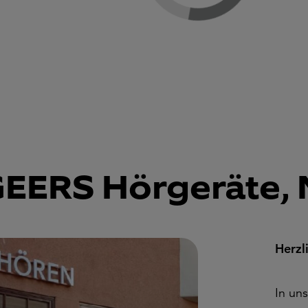
EERS Hörgeräte, 
Herzl
In un