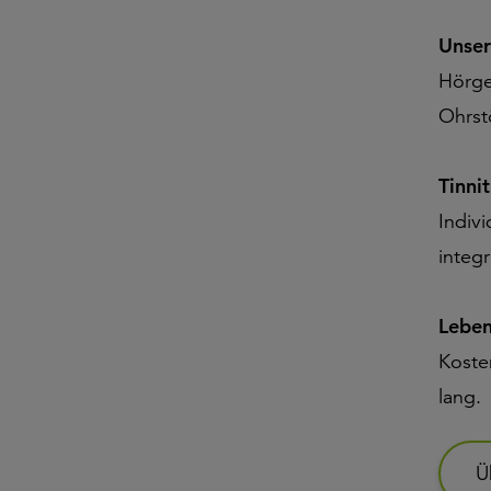
Unser
Hörge
Ohrst
Tinni
Indiv
integr
Leben
Koste
lang.
Ü