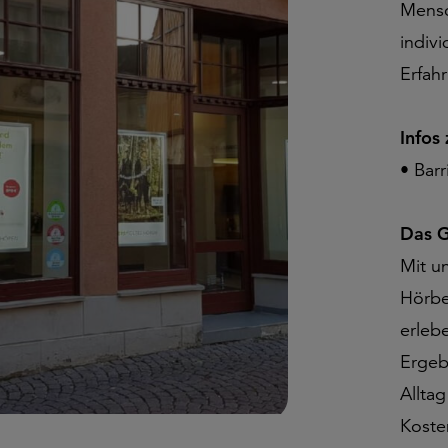
Mensc
indiv
Erfah
Infos
• Bar
Das G
Mit u
Hörbe
erleb
Ergeb
Allta
Koste