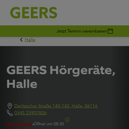
Jetzt Termin vereinbaren
Halle
GEERS Hörgeräte,
Halle
Delitzscher Straße 140-142, Halle, 06116
0345 23907826
Öffnet um
08:30
Geschlossen