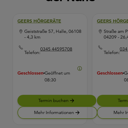
GEERS HÖRGERÄTE
GEERS HÖRG
Geiststraße 57, Halle, 06108
Straße am Pa
- 4,3 km
04209
- 26
0345 44595708
034
Telefon:
Telefon:
Geschlossen
Geöffnet um
Geschlossen
G
08:30
0
Termin buchen
Term
Mehr Informationen
Mehr I