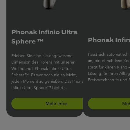
Phonak Infinio Ultra
Phonak Infini
Sphere ™
Passt sich automatisc
Erleben Sie eine nie dagewesene
an, bietet nahtlose Ko
Dimension des Hörens mit unserer
sorgt für klaren Klang – das ist die
Weltneuheit Phonak Infinio Ultra
Lösung für Ihren Allta
Sphere™. Es war noch nie so leicht,
Freisprechanrufe und 
jeden Moment zu genießen. Das Phonak
Infinio Ultra Sphere™ bietet
Sprachverständlichkeit, ganz gleich aus
welcher Richtung Sprache kommt, und
Mehr Infos
Meh
filtert Störgeräusche aus dem
Gesprochenen heraus.