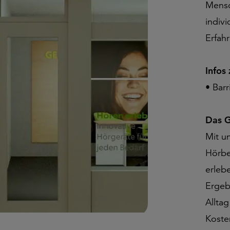
Mensc
indiv
Erfah
Infos
• Bar
Das G
Mit u
Hörbe
erleb
Ergeb
Allta
Koste