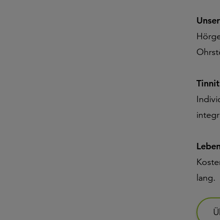
Unser
Hörge
Ohrst
Tinni
Indiv
integr
Leben
Koste
lang.
Ü