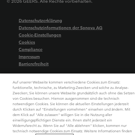
© 2026 GEERS. Alle Rechte vorbehalten.
Datenschutzerklärung
Datenschutzinformationen der Sonova AG
Cookie-Einstellungen
Cookies
Compliance
Impressum
Barrierefreiheit
Auf unserer Webseite kommen verschiedene Cookies zum Einsatz:
funktionelle, technische, zu Marketing-Zwecken und solche zu Analyse-
Zwecken; Sie können unsere Webseite grundsätzlich auch ohne das Setzen
von Cookies besuchen. Hiervon ausgenommen sind die technisch
notwendigen Cookies. Sie können die aktuellen Einstellungen jederzeit
durch Klicken auf "Einstellungen vornehmen" einsehen und ändern. Mit
dem Klick auf "Alle zulassen" willigen Sie in die Nutzung aller
einwilligungspflichtigen Dienste ein. Ihnen steht jederzeit ein
Widerrufsrecht zu. Wenn Sie auf "Alle ablehnen" klicken, kommen nur
technisch notwendige Cookies zum Einsatz. Weitere Informationen finden