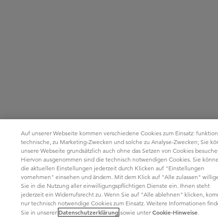
Auf unserer Webseite kommen verschiedene Cookies zum Einsatz: funktion
technische, zu Marketing-Zwecken und solche zu Analyse-Zwecken; Sie k
unsere Webseite grundsätzlich auch ohne das Setzen von Cookies besuche
Hiervon ausgenommen sind die technisch notwendigen Cookies. Sie könn
die aktuellen Einstellungen jederzeit durch Klicken auf "Einstellungen
vornehmen" einsehen und ändern. Mit dem Klick auf "Alle zulassen" willig
Sie in die Nutzung aller einwilligungspflichtigen Dienste ein. Ihnen steht
jederzeit ein Widerrufsrecht zu. Wenn Sie auf "Alle ablehnen" klicken, ko
nur technisch notwendige Cookies zum Einsatz. Weitere Informationen fin
Datenschutzerklärung
Cookie-Hinweise
Sie in unserer
sowie unter
.