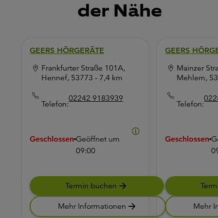
der Nähe
GEERS HÖRGERÄTE
GEERS HÖRG
Frankfurter Straße 101A,
Mainzer Str
Hennef, 53773
- 7,4 km
Mehlem, 5
02242 9183939
022
Telefon:
Telefon:
Geschlossen
Geöffnet um
Geschlossen
G
09:00
0
Termin buchen
Term
Mehr Informationen
Mehr I