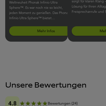
sorgt für klaren Klang – das ist die
Weltneuheit Phonak Infinio Ultra
Lösung für Ihren Allta
Sphere™. Es war noch nie so leicht,
Freisprechanrufe und 
jeden Moment zu genießen. Das Phonak
Infinio Ultra Sphere™ bietet
Sprachverständlichkeit, ganz gleich aus
welcher Richtung Sprache kommt, und
Mehr Infos
Meh
filtert Störgeräusche aus dem
Gesprochenen heraus.
Unsere Bewertungen
4.8
Bewertungen
(
24
)