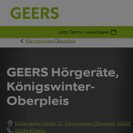
Jetzt Termin vereinbaren
Königswinter-Oberpleis
GEERS Hörgeräte,
Königswinter-
Oberpleis
Dollendorfer Straße 17, Königswinter-Oberpleis, 53639
02244 875633