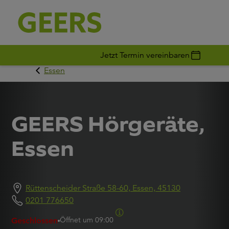
Jetzt Termin vereinbaren
Essen
GEERS Hörgeräte,
Essen
Rüttenscheider Straße 58-60, Essen, 45130
0201 776650
Öffnet um
09:00
Geschlossen