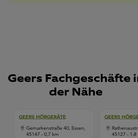
Geers Fachgeschäfte i
der Nähe
GEERS HÖRGERÄTE
GEERS HÖRG
Gemarkenstraße 40, Essen,
Rathenaustr
45147
- 0,7 km
45127
- 1,8