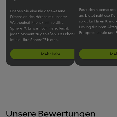
Passt sich automatisc
Erleben Sie eine nie dagewesene
an, bietet nahtlose Ko
Dimension des Hörens mit unserer
sorgt für klaren Klang – das ist die
Weltneuheit Phonak Infinio Ultra
Lösung für Ihren Allta
Sphere™. Es war noch nie so leicht,
Freisprechanrufe und 
jeden Moment zu genießen. Das Phonak
Infinio Ultra Sphere™ bietet
Sprachverständlichkeit, ganz gleich aus
welcher Richtung Sprache kommt, und
Mehr Infos
Meh
filtert Störgeräusche aus dem
Gesprochenen heraus.
Unsere Bewertungen