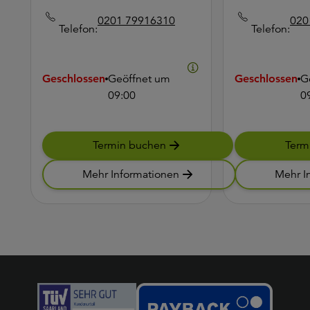
0201 79916310
020
Telefon:
Telefon:
Geschlossen
Geöffnet um
Geschlossen
G
09:00
0
Termin buchen
Term
Mehr Informationen
Mehr I