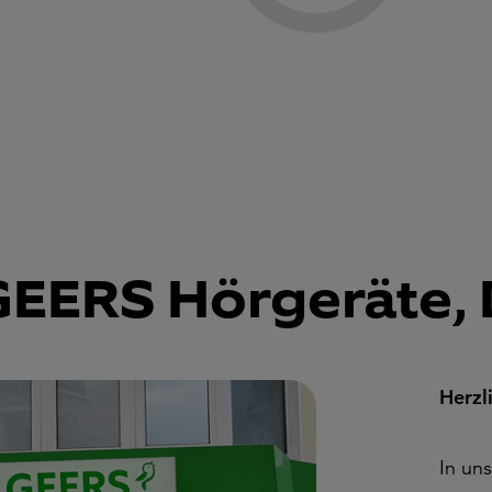
EERS Hörgeräte, 
Herzl
In un