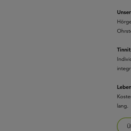
Unser
Hörge
Ohrst
Tinni
Indiv
integr
Leben
Koste
lang.
Ü