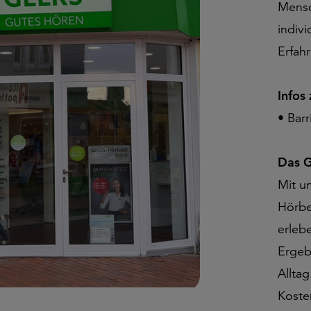
Mensc
indiv
Erfah
Infos
• Bar
Das G
Mit u
Hörbe
erleb
Ergeb
Allta
Koste