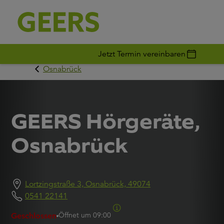
Jetzt Termin vereinbaren
Osnabrück
GEERS Hörgeräte,
Osnabrück
Lortzingstraße 3, Osnabrück, 49074
0541 22141
Öffnet um
09:00
Geschlossen