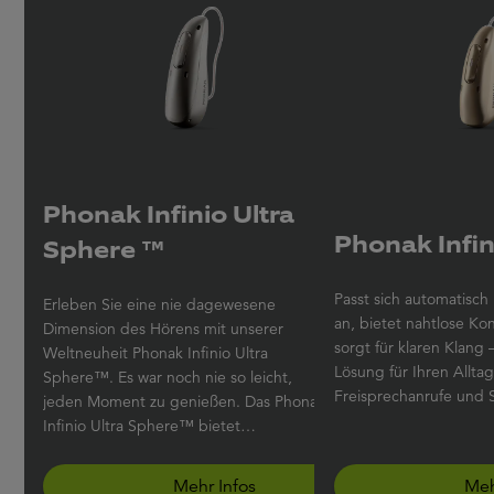
Phonak Infinio Ultra
Phonak Infini
Sphere ™
Passt sich automatisc
Erleben Sie eine nie dagewesene
an, bietet nahtlose Ko
Dimension des Hörens mit unserer
sorgt für klaren Klang – das ist die
Weltneuheit Phonak Infinio Ultra
Lösung für Ihren Allta
Sphere™. Es war noch nie so leicht,
Freisprechanrufe und 
jeden Moment zu genießen. Das Phonak
Infinio Ultra Sphere™ bietet
Sprachverständlichkeit, ganz gleich aus
welcher Richtung Sprache kommt, und
Mehr Infos
Meh