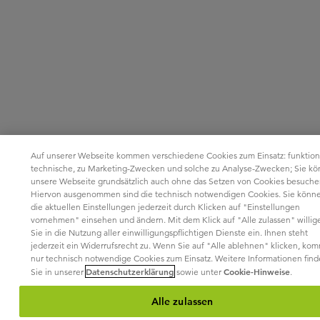
Auf unserer Webseite kommen verschiedene Cookies zum Einsatz: funktion
technische, zu Marketing-Zwecken und solche zu Analyse-Zwecken; Sie k
unsere Webseite grundsätzlich auch ohne das Setzen von Cookies besuche
Hiervon ausgenommen sind die technisch notwendigen Cookies. Sie könn
die aktuellen Einstellungen jederzeit durch Klicken auf "Einstellungen
vornehmen" einsehen und ändern. Mit dem Klick auf "Alle zulassen" willig
Sie in die Nutzung aller einwilligungspflichtigen Dienste ein. Ihnen steht
jederzeit ein Widerrufsrecht zu. Wenn Sie auf "Alle ablehnen" klicken, ko
nur technisch notwendige Cookies zum Einsatz. Weitere Informationen fin
Datenschutzerklärung
Cookie-Hinweise
Sie in unserer
sowie unter
.
Alle zulassen