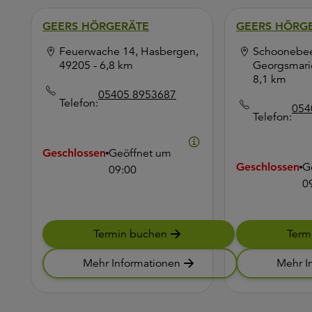
GEERS HÖRGERÄTE
GEERS HÖRG
Feuerwache 14, Hasbergen,
Schoonebee
49205
- 6,8 km
Georgsmari
8,1 km
05405 8953687
Telefon:
054
Telefon:
Geschlossen
Geöffnet um
Geschlossen
G
09:00
0
Termin buchen
Term
Mehr Informationen
Mehr I