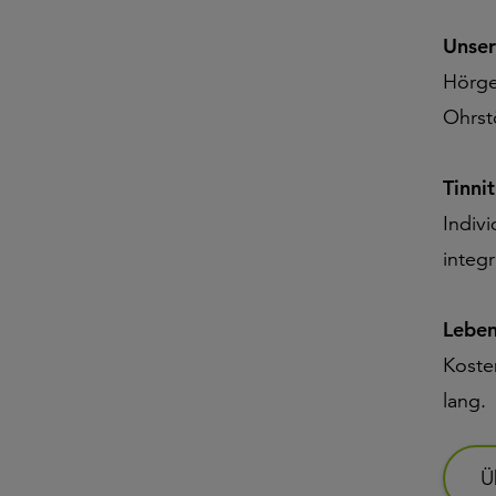
Unser
Hörge
Ohrst
Tinni
Indiv
integr
Leben
Koste
lang.
Ü