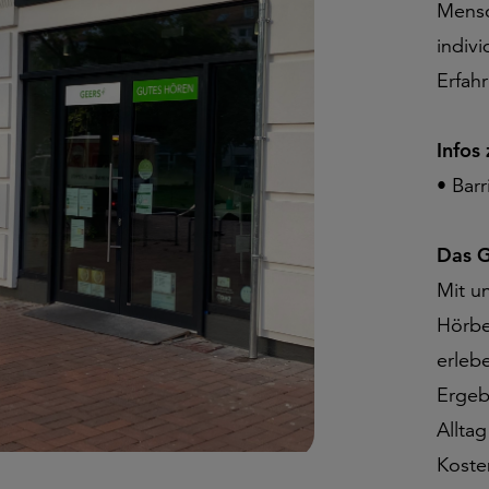
Mensc
indiv
Erfah
Infos
• Bar
Das G
Mit u
Hörbe
erleb
Ergeb
Allta
Koste