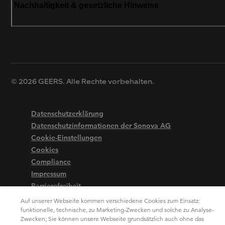
Nachhaltigkeit & gesetzliche Hinweise
© 2026 GEERS. Alle Rechte vorbehalten.
Datenschutzerklärung
Datenschutzinformationen der Sonova AG
Cookie-Einstellungen
Cookies
Compliance
Impressum
Barrierefreiheit
Auf unserer Webseite kommen verschiedene Cookies zum Einsatz:
funktionelle, technische, zu Marketing-Zwecken und solche zu Analyse-
Zwecken; Sie können unsere Webseite grundsätzlich auch ohne das