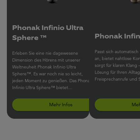
Phonak Infinio Ultra
Phonak Infini
Sphere ™
Passt sich automatisc
Erleben Sie eine nie dagewesene
an, bietet nahtlose Ko
Dimension des Hörens mit unserer
sorgt für klaren Klang – das ist die
Weltneuheit Phonak Infinio Ultra
Lösung für Ihren Allta
Sphere™. Es war noch nie so leicht,
Freisprechanrufe und 
jeden Moment zu genießen. Das Phonak
Infinio Ultra Sphere™ bietet
Sprachverständlichkeit, ganz gleich aus
welcher Richtung Sprache kommt, und
Mehr Infos
Meh
filtert Störgeräusche aus dem
Gesprochenen heraus.