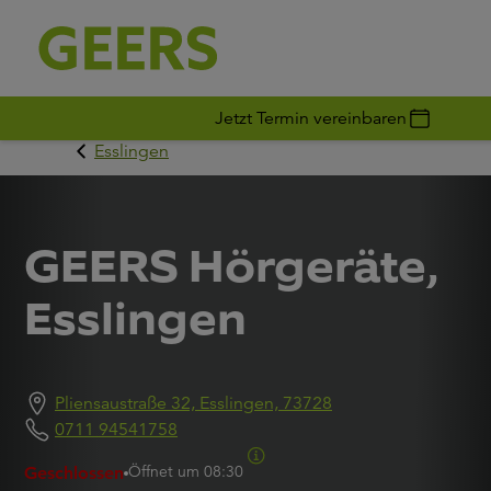
Jetzt Termin vereinbaren
Esslingen
GEERS Hörgeräte,
Esslingen
Pliensaustraße 32, Esslingen, 73728
0711 94541758
Öffnet um
08:30
Geschlossen