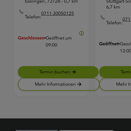
Esslingen, 73728
- 0,7 km
Stuttgart-S
6,7 km
0711 30050125
Telefon:
071
Telefon:
Geschlossen
Geöffnet um
Geöffnet
Gesc
09:00
13:0
Termin buchen
Term
Mehr Informationen
Mehr I