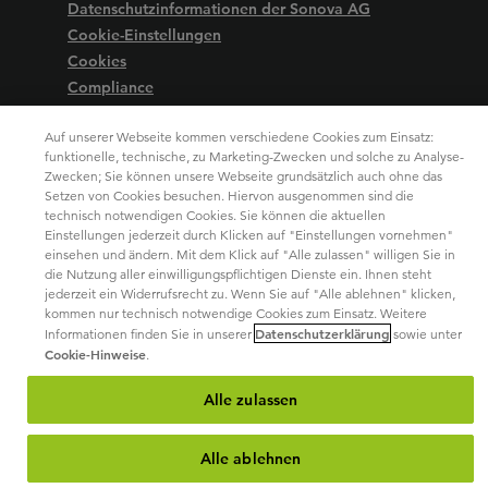
Datenschutzinformationen der Sonova AG
Cookie-Einstellungen
Cookies
Compliance
Impressum
Auf unserer Webseite kommen verschiedene Cookies zum Einsatz:
Barrierefreiheit
funktionelle, technische, zu Marketing-Zwecken und solche zu Analyse-
Zwecken; Sie können unsere Webseite grundsätzlich auch ohne das
Setzen von Cookies besuchen. Hiervon ausgenommen sind die
technisch notwendigen Cookies. Sie können die aktuellen
Einstellungen jederzeit durch Klicken auf "Einstellungen vornehmen"
einsehen und ändern. Mit dem Klick auf "Alle zulassen" willigen Sie in
die Nutzung aller einwilligungspflichtigen Dienste ein. Ihnen steht
jederzeit ein Widerrufsrecht zu. Wenn Sie auf "Alle ablehnen" klicken,
kommen nur technisch notwendige Cookies zum Einsatz. Weitere
Datenschutzerklärung
Informationen finden Sie in unserer
sowie unter
Cookie-Hinweise
.
Alle zulassen
Alle ablehnen