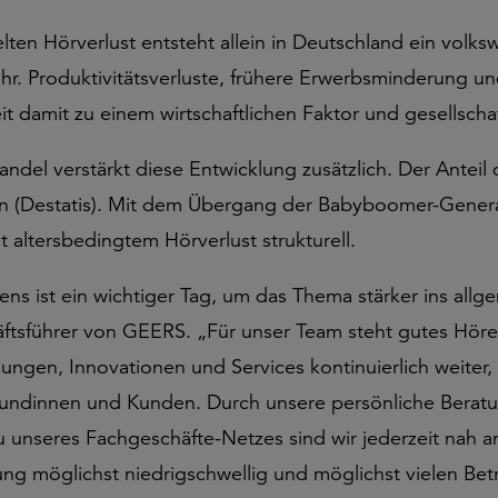
en Hörverlust entsteht allein in Deutschland ein volksw
ahr. Produktivitätsverluste, frühere Erwerbsminderung u
damit zu einem wirtschaftlichen Faktor und gesellscha
del verstärkt diese Entwicklung zusätzlich. Der Anteil 
gen (Destatis). Mit dem Übergang der Babyboomer-Gener
 altersbedingtem Hörverlust strukturell.
ns ist ein wichtiger Tag, um das Thema stärker ins allg
ftsführer von GEERS. „Für unser Team steht gutes Höre
ungen, Innovationen und Services kontinuierlich weiter,
Kundinnen und Kunden. Durch unsere persönliche Beratu
u unseres Fachgeschäfte-Netzes sind wir jederzeit nah
g möglichst niedrigschwellig und möglichst vielen Betr