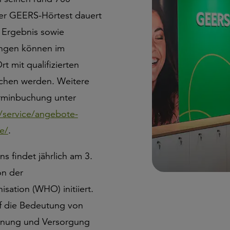
er GEERS-Hörtest dauert
 Ergebnis sowie
ungen können im
rt mit qualifizierten
chen werden. Weitere
rminbuchung unter
/service/angebote-
e/
.
s findet jährlich am 3.
on der
sation (WHO) initiiert.
auf die Bedeutung von
nnung und Versorgung