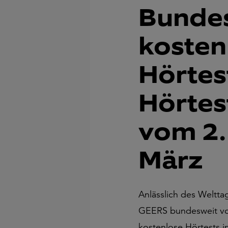
Bunde
kosten
Hörtest
Hörte
vom 2. 
März
Anlässlich des Weltta
GEERS bundesweit vom
kostenlose Hörtests i