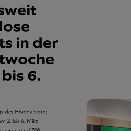
sweit
lose
s in der
stwoche
bis 6.
gs des Hörens bietet
 2. bis 6. März
n seinen rund 700