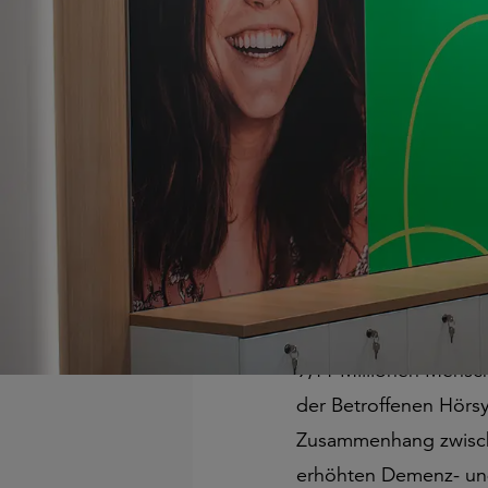
Mit einem ga
Kundinnen un
Technologie
Anlässlich d
Fachgeschäf
Dortmund, 03.03.2026
Bedeutung von Hörgesundh
in Deutschland – und bl
9,11 Millionen Mensc
der Betroffenen Hörsy
Zusammenhang zwische
erhöhten Demenz- und