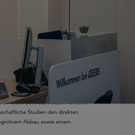
ebnis in den Mittelpunkt und bietet
unterstützt durch innovative
he vom 2. bis 6. März in rund 700
ds führender Hörakustiker, die
t. Hörverlust betrifft Millionen Menschen
ören wahr. Dennoch nutzen nur 53 %
schaftliche Studien den direkten
kognitivem Abbau sowie einem