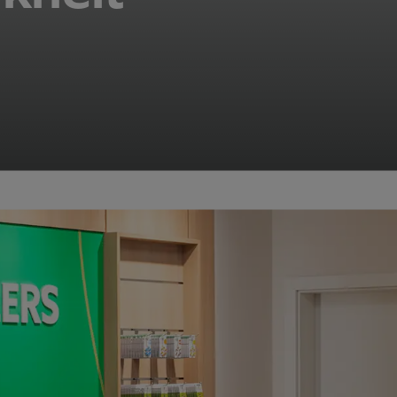
en Deutsche leben mit Höreinschränkungen – unbehandel
chen Folgen für Betroffene und messbaren volkswirtsch