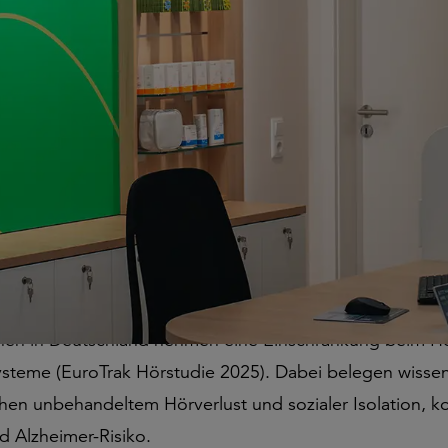
nzheitlichen Versorgungsansatz stellt GEERS das Hörerl
d Kunden schnelle, individuell angepasste Lösungen – 
n
es Welttags des Hörens bietet GEERS in der Hörtestwoc
ten in Deutschland kostenlose Hörtests an
 – Anlässlich des Welttags des Hörens rückt GEERS, Deutschlan
eit für ein aktives, selbstbestimmtes Leben in den Mittelpunk
eibt dennoch häufig unbehandelt.
hen in Deutschland nehmen eine Einschränkung beim H
steme (EuroTrak Hörstudie 2025). Dabei belegen wissen
n unbehandeltem Hörverlust und sozialer Isolation, 
 Alzheimer-Risiko.