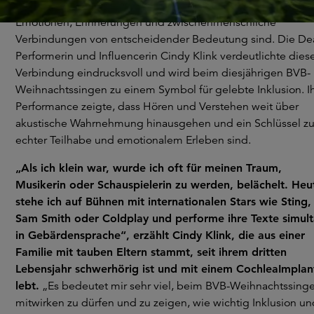
oder die Worte eines Liedes aktivieren Gehirnregionen, die 
Emotionen, Erinnerungen und zwischenmenschliche
Verbindungen von entscheidender Bedeutung sind. Die De
Performerin und Influencerin Cindy Klink verdeutlichte dies
Verbindung eindrucksvoll und wird beim diesjährigen BVB-
Weihnachtssingen zu einem Symbol für gelebte Inklusion. I
Performance zeigte, dass Hören und Verstehen weit über
akustische Wahrnehmung hinausgehen und ein Schlüssel z
echter Teilhabe und emotionalem Erleben sind.
„Als ich klein war, wurde ich oft für meinen Traum,
Musikerin oder Schauspielerin zu werden, belächelt. Heu
stehe ich auf Bühnen mit internationalen Stars wie Sting,
Sam Smith oder Coldplay und performe ihre Texte simul
in Gebärdensprache“, erzählt Cindy Klink, die aus einer
Familie mit tauben Eltern stammt, seit ihrem dritten
Lebensjahr schwerhörig ist und mit einem CochleaImplan
lebt.
„Es bedeutet mir sehr viel, beim BVB-Weihnachtssing
mitwirken zu dürfen und zu zeigen, wie wichtig Inklusion un