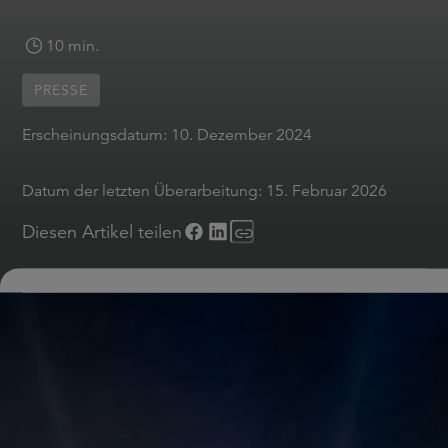
10 min.
PRESSE
Erscheinungsdatum:
10. Dezember 2024
Datum der letzten Überarbeitung:
15. Februar 2026
Diesen Artikel teilen
Dortmund, 10. Dezember 2024 – GEERS, Deutschlands
führender Hörakustiker und offizieller Werbepartner von
Borussia Dortmund für die Saison 2024/2025, feierte die
Jahr eine Premiere: Gemeinsam mit der Deaf-Performeri
und Influencerin Cindy Klink gestaltete GEERS das
traditionelle BVBWeihnachtssingen besonders inklusiv u