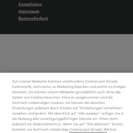
Compliance
Impressum
Barrierefreiheit
Auf unserer Webseite kommen verschiedene Cookies zum Einsatz:
funktionelle, technische, zu Marketing-Zwecken und solche zu Analyse-
Zwecken; Sie können unsere Webseite grundsätzlich auch ohne das
Setzen von Cookies besuchen. Hiervon ausgenommen sind die
technisch notwendigen Cookies. Sie können die aktuellen
Einstellungen jederzeit durch Klicken auf "Einstellungen vornehmen"
einsehen und ändern. Mit dem Klick auf "Alle zulassen" willigen Sie in
die Nutzung aller einwilligungspflichtigen Dienste ein. Ihnen steht
jederzeit ein Widerrufsrecht zu. Wenn Sie auf "Alle ablehnen" klicken,
kommen nur technisch notwendige Cookies zum Einsatz. Weitere