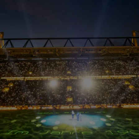
emotional. Cindy Klink übersetzte mit ihren
ausdrucksstarken Gebärdendarstellungen Weihnachtslied
in Gebärdensprache. Damit machte sie die kraftvollen
Botschaften und Gefühle dieser Lieder auch für Mensche
mit hochgradigem Hörverlust erlebbar. Auch der BVB
nimmt das Thema Inklusion ernst und sieht es als
wesentlichen Teil seiner Vereinsidentität. Aus diesem Gr
übersetzten zwei weitere DeafPerformerinnen im Block 
alle weiteren Lieder ebenfalls in Gebärdensprache.
Musik und Emotionen haben die besondere Fähigkeit,
Menschen über alle Grenzen hinweg zu verbinden. Unser
Gehör übernimmt dabei weit mehr Aufgaben als nur das
Empfangen von akustischen Reizen. Unsere Ohren sind
nachweislich auch der Zugang zu unserem emotionalen
Empfinden und der sozialen Teilhabe. Der Klang einer Melo