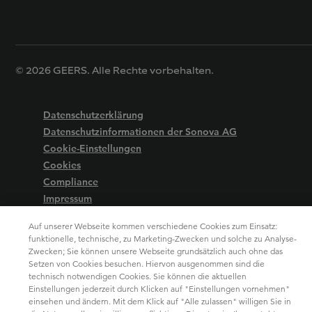
© 2026 GEERS. Alle Rechte vorbehalten.
Datenschutzerklärung
Datenschutzinformationen der Sonova AG
Cookie-Einstellungen
Cookies
Compliance
Impressum
Barrierefreiheit
Auf unserer Webseite kommen verschiedene Cookies zum Einsatz:
funktionelle, technische, zu Marketing-Zwecken und solche zu Analyse-
Zwecken; Sie können unsere Webseite grundsätzlich auch ohne das
Setzen von Cookies besuchen. Hiervon ausgenommen sind die
technisch notwendigen Cookies. Sie können die aktuellen
Einstellungen jederzeit durch Klicken auf "Einstellungen vornehmen"
einsehen und ändern. Mit dem Klick auf "Alle zulassen" willigen Sie in