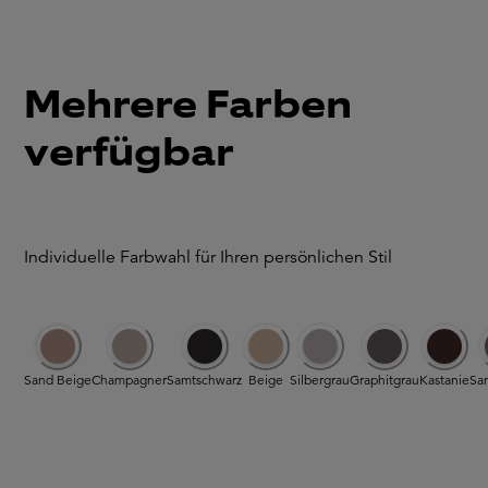
Mehrere Farben
verfügbar
Individuelle Farbwahl für Ihren persönlichen Stil
Sand Beige
Champagner
Samtschwarz
Beige
Silbergrau
Graphitgrau
Kastanie
Sa