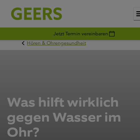
Jetzt Termin vereinbaren
Hören & Ohrengesundheit
Was hilft wirklich
gegen Wasser im
Ohr?