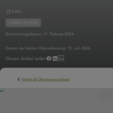
5 Min.
OHREN-PFLEGE
Erscheinungsdatum:
11. Februar 2024
Datum der letzten Überarbeitung:
15. Juli 2026
Diesen Artikel teilen
Hören & Ohrengesundheit
Nichts ist schöner als an einem heißen Tag in den kühlen
Pool zu springen. Wasseraktivitäten machen zwar Freude
sie können aber auch unbeabsichtigte Folgen haben. Bei
Kindern und auch Erwachsenen bleibt das Wasser