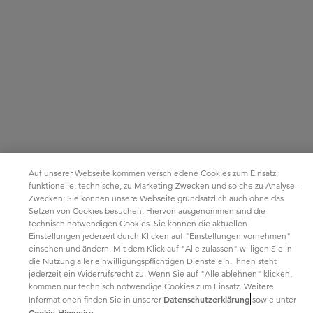
Auf unserer Webseite kommen verschiedene Cookies zum Einsatz:
funktionelle, technische, zu Marketing-Zwecken und solche zu Analyse-
Zwecken; Sie können unsere Webseite grundsätzlich auch ohne das
Setzen von Cookies besuchen. Hiervon ausgenommen sind die
technisch notwendigen Cookies. Sie können die aktuellen
Einstellungen jederzeit durch Klicken auf "Einstellungen vornehmen"
einsehen und ändern. Mit dem Klick auf "Alle zulassen" willigen Sie in
die Nutzung aller einwilligungspflichtigen Dienste ein. Ihnen steht
jederzeit ein Widerrufsrecht zu. Wenn Sie auf "Alle ablehnen" klicken,
kommen nur technisch notwendige Cookies zum Einsatz. Weitere
Datenschutzerklärung
Informationen finden Sie in unserer
sowie unter
Cookie-Hinweise
.