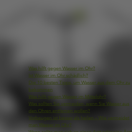
manchmal hartnäckig im Ohr angestaut. Wenn Ihnen das
auch schon einmal passiert ist, wissen Sie wie unangene
Wasser im Gehörgang sich anfühlt.
Übersicht
Was hilft gegen Wasser im Ohr?
Ist Wasser im Ohr schädlich?
Die 10 besten Tipps, um Wasser aus dem Ohr zu
bekommen
Was hilft gegen Wasser im Mittelohr?
Was sollten Sie vermeiden, wenn Sie Wasser aus
den Ohren entfernen wollen?
Vorbeugen ist besser als heilen – Wie vermeidet
man Wasser im Ohr?