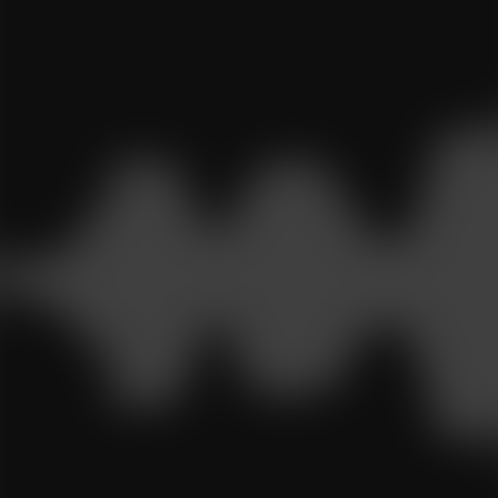
wichtig, die Ursachen und Symptome zu verstehen.
Überblick:
Flüssigkeit im Mittelohr: Wie entsteht ein
Paukenerguss?
Was sind die Symptome eines Paukenergusses?
Wieso sind Mittelohrentzündungen und
Paukenergüsse bei Kindern so häufig und ab wa
wird das problematisch?
Paukenerguss – Diagnose
Was tun bei Wasser hinter dem Trommelfell?
Paukenröhrchen – wie sinnvoll sind sie bei
chronischem Paukenerguss?