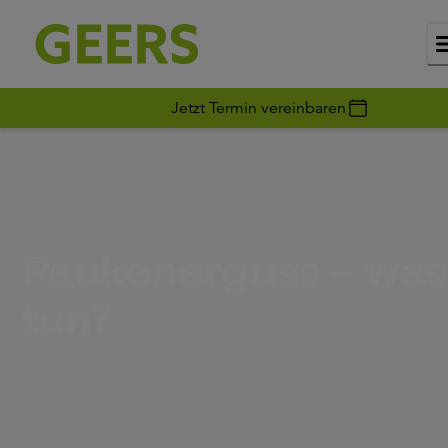
Jetzt Termin vereinbaren
Paukenerguss – was
tun?