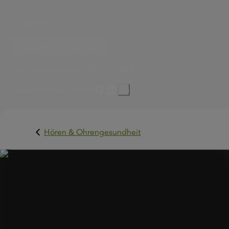
10 Min.
OHRENKRANKHEITEN
Erscheinungsdatum:
28. Juli 2024
Diesen Artikel teilen
Hören & Ohrengesundheit
Paukenerguss ist ein klingendes Schlagwort im
Kindergarten. Denn viele Kinder haben vor dem Schulalt
zumindest einmal einen Paukenerguss. Woran liegt das
eigentlich? Und wieso leiden auch Erwachsene unter der
Flüssigkeit hinter dem Trommelfell? Um einem
Paukenerguss vorzubeugen und ihn zu behandeln, ist es