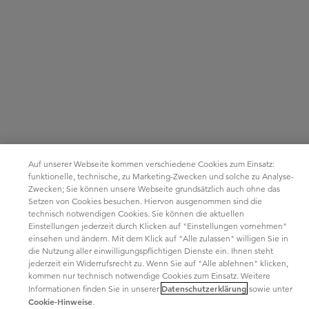
Auf unserer Webseite kommen verschiedene Cookies zum Einsatz:
funktionelle, technische, zu Marketing-Zwecken und solche zu Analyse-
Zwecken; Sie können unsere Webseite grundsätzlich auch ohne das
Setzen von Cookies besuchen. Hiervon ausgenommen sind die
technisch notwendigen Cookies. Sie können die aktuellen
Einstellungen jederzeit durch Klicken auf "Einstellungen vornehmen"
einsehen und ändern. Mit dem Klick auf "Alle zulassen" willigen Sie in
die Nutzung aller einwilligungspflichtigen Dienste ein. Ihnen steht
jederzeit ein Widerrufsrecht zu. Wenn Sie auf "Alle ablehnen" klicken,
kommen nur technisch notwendige Cookies zum Einsatz. Weitere
Datenschutzerklärung
Informationen finden Sie in unserer
sowie unter
Cookie-Hinweise
.