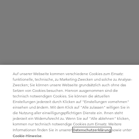
Auf unserer Webseite kommen verschiedene Cookies zum Einsatz:
funktionelle, technische, zu Marketing-Zwecken und solche zu Analyse-
Zwecken; Sie können unsere Webseite grundsätzlich auch ohne das
Setzen von Cookies besuchen. Hiervon ausgenommen sind die
technisch notwendigen Cookies. Sie können die aktuellen
Einstellungen jederzeit durch Klicken auf "Einstellungen vornehmen"
einsehen und ändern. Mit dem Klick auf "Alle zulassen" willigen Sie in
die Nutzung aller einwilligungspflichtigen Dienste ein. Ihnen steht
jederzeit ein Widerrufsrecht zu. Wenn Sie auf "Alle ablehnen" klicken,
kommen nur technisch notwendige Cookies zum Einsatz. Weitere
Datenschutzerklärung
Informationen finden Sie in unserer
sowie unter
Cookie-Hinweise
.