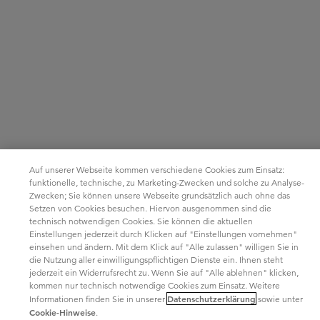
Auf unserer Webseite kommen verschiedene Cookies zum Einsatz:
funktionelle, technische, zu Marketing-Zwecken und solche zu Analyse-
Zwecken; Sie können unsere Webseite grundsätzlich auch ohne das
Setzen von Cookies besuchen. Hiervon ausgenommen sind die
technisch notwendigen Cookies. Sie können die aktuellen
Einstellungen jederzeit durch Klicken auf "Einstellungen vornehmen"
einsehen und ändern. Mit dem Klick auf "Alle zulassen" willigen Sie in
die Nutzung aller einwilligungspflichtigen Dienste ein. Ihnen steht
jederzeit ein Widerrufsrecht zu. Wenn Sie auf "Alle ablehnen" klicken,
kommen nur technisch notwendige Cookies zum Einsatz. Weitere
Datenschutzerklärung
Informationen finden Sie in unserer
sowie unter
Cookie-Hinweise
.