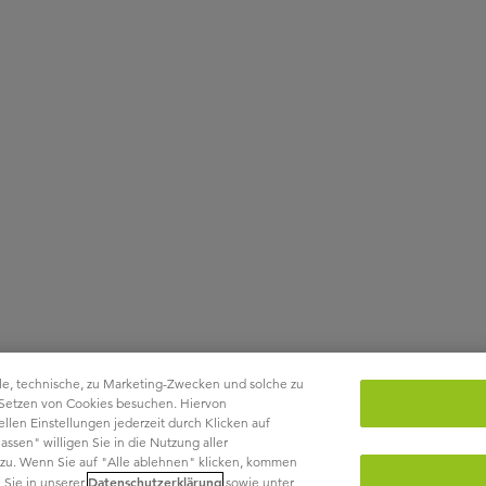
le, technische, zu Marketing-Zwecken und solche zu
 Setzen von Cookies besuchen. Hiervon
len Einstellungen jederzeit durch Klicken auf
ssen" willigen Sie in die Nutzung aller
ht zu. Wenn Sie auf "Alle ablehnen" klicken, kommen
Datenschutzerklärung
 Sie in unserer
sowie unter