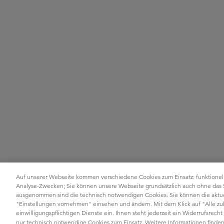
Auf unserer Webseite kommen verschiedene Cookies zum Einsatz: funktionel
Analyse-Zwecken; Sie können unsere Webseite grundsätzlich auch ohne das
ausgenommen sind die technisch notwendigen Cookies. Sie können die aktuel
"Einstellungen vornehmen" einsehen und ändern. Mit dem Klick auf "Alle zula
einwilligungspflichtigen Dienste ein. Ihnen steht jederzeit ein Widerrufsrec
nur technisch notwendige Cookies zum Einsatz. Weitere Informationen finden