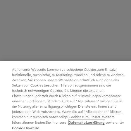
Auf unserer Webseite kommen verschiedene Cookies zum Einsatz:
funktionelle, technische, zu Marketing-Zwecken und solche zu Analyse-
Zwecken; Sie können unsere Webseite grundsätzlich auch ohne das
Setzen von Cookies besuchen. Hiervon ausgenommen sind die
technisch notwendigen Cookies. Sie können die aktuellen
Einstellungen jederzeit durch Klicken auf "Einstellungen vornehmen"
einsehen und ändern. Mit dem Klick auf "Alle zulassen" willigen Sie in
die Nutzung aller einwilligungspflichtigen Dienste ein. Ihnen steht
jederzeit ein Widerrufsrecht zu. Wenn Sie auf "Alle ablehnen" klicken,
kommen nur technisch notwendige Cookies zum Einsatz. Weitere
Datenschutzerklärung
Informationen finden Sie in unserer
sowie unter
Cookie-Hinweise
.