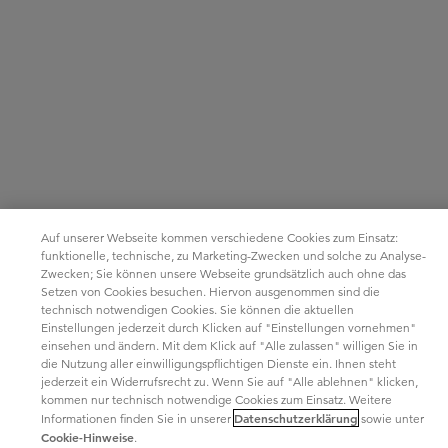
Auf unserer Webseite kommen verschiedene Cookies zum Einsatz:
funktionelle, technische, zu Marketing-Zwecken und solche zu Analyse-
Zwecken; Sie können unsere Webseite grundsätzlich auch ohne das
Setzen von Cookies besuchen. Hiervon ausgenommen sind die
technisch notwendigen Cookies. Sie können die aktuellen
Einstellungen jederzeit durch Klicken auf "Einstellungen vornehmen"
einsehen und ändern. Mit dem Klick auf "Alle zulassen" willigen Sie in
die Nutzung aller einwilligungspflichtigen Dienste ein. Ihnen steht
jederzeit ein Widerrufsrecht zu. Wenn Sie auf "Alle ablehnen" klicken,
kommen nur technisch notwendige Cookies zum Einsatz. Weitere
Datenschutzerklärung
Informationen finden Sie in unserer
sowie unter
Cookie-Hinweise
.