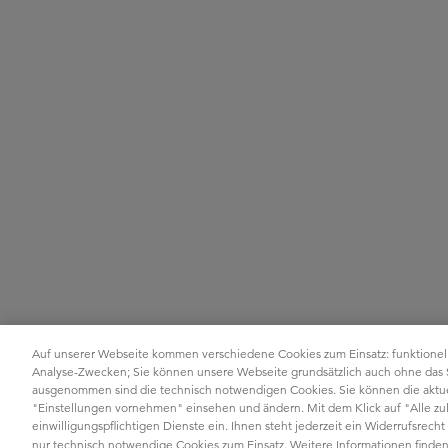
Auf unserer Webseite kommen verschiedene Cookies zum Einsatz: funktionel
Analyse-Zwecken; Sie können unsere Webseite grundsätzlich auch ohne das
ausgenommen sind die technisch notwendigen Cookies. Sie können die aktuel
"Einstellungen vornehmen" einsehen und ändern. Mit dem Klick auf "Alle zula
einwilligungspflichtigen Dienste ein. Ihnen steht jederzeit ein Widerrufsrec
nur technisch notwendige Cookies zum Einsatz. Weitere Informationen finden