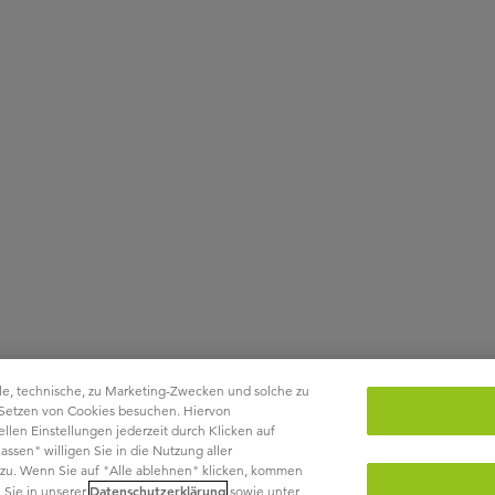
le, technische, zu Marketing-Zwecken und solche zu
 Setzen von Cookies besuchen. Hiervon
len Einstellungen jederzeit durch Klicken auf
ssen" willigen Sie in die Nutzung aller
ht zu. Wenn Sie auf "Alle ablehnen" klicken, kommen
Datenschutzerklärung
 Sie in unserer
sowie unter