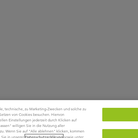
le, technische, zu Marketing-Zwecken und solche zu
 Setzen von Cookies besuchen. Hiervon
len Einstellungen jederzeit durch Klicken auf
ssen" willigen Sie in die Nutzung aller
ht zu. Wenn Sie auf "Alle ablehnen" klicken, kommen
Datenschutzerklärung
 Sie in unserer
sowie unter