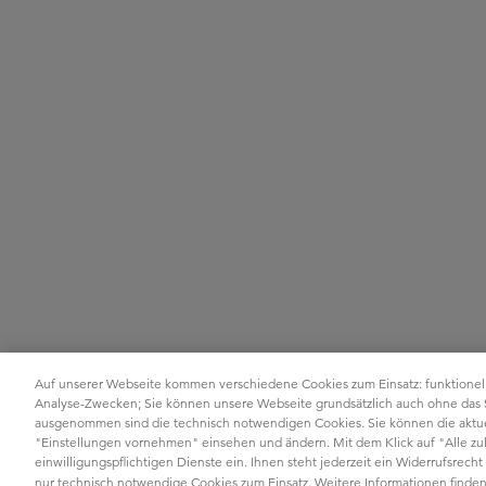
Auf unserer Webseite kommen verschiedene Cookies zum Einsatz: funktionel
Analyse-Zwecken; Sie können unsere Webseite grundsätzlich auch ohne das
ausgenommen sind die technisch notwendigen Cookies. Sie können die aktuel
"Einstellungen vornehmen" einsehen und ändern. Mit dem Klick auf "Alle zula
einwilligungspflichtigen Dienste ein. Ihnen steht jederzeit ein Widerrufsrec
nur technisch notwendige Cookies zum Einsatz. Weitere Informationen finden