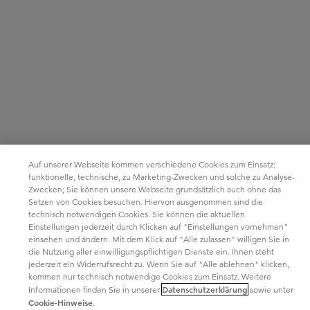
Auf unserer Webseite kommen verschiedene Cookies zum Einsatz:
funktionelle, technische, zu Marketing-Zwecken und solche zu Analyse-
Zwecken; Sie können unsere Webseite grundsätzlich auch ohne das
Setzen von Cookies besuchen. Hiervon ausgenommen sind die
technisch notwendigen Cookies. Sie können die aktuellen
Einstellungen jederzeit durch Klicken auf "Einstellungen vornehmen"
einsehen und ändern. Mit dem Klick auf "Alle zulassen" willigen Sie in
die Nutzung aller einwilligungspflichtigen Dienste ein. Ihnen steht
jederzeit ein Widerrufsrecht zu. Wenn Sie auf "Alle ablehnen" klicken,
kommen nur technisch notwendige Cookies zum Einsatz. Weitere
Datenschutzerklärung
Informationen finden Sie in unserer
sowie unter
Cookie-Hinweise
.