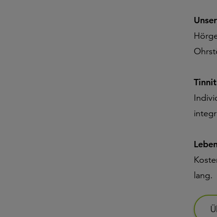
Unser
Hörge
Ohrst
Tinni
Indiv
integr
Leben
Koste
lang.
Ü