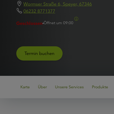
Wormser Straße 6, Speyer, 67346
06232 8771377
Geschlossen
Öffnet um
09:00
Termin buchen
Karte
Über
Unsere Services
Produkte