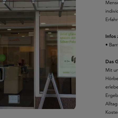
Mensc
indiv
Erfah
Infos
• Bar
Das G
Mit u
Hörbe
erleb
Ergeb
Allta
Koste