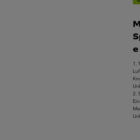
M
S
e
1. 
Luf
Kn
Un
2. 
Ein
Me
Un