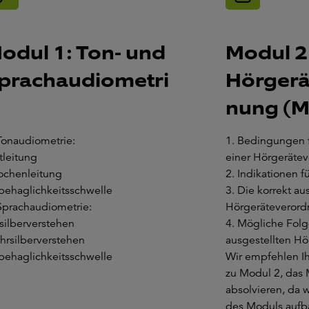
odul 1: Ton- und
Modul 2
prachaudiometri
Hörgerä
nung (M
Tonaudiometrie:
1. Bedingungen f
tleitung
einer Hörgeräte
ochenleitung
2. Indikationen f
behaglichkeitsschwelle
3. Die korrekt au
Sprachaudiometrie:
Hörgeräteveror
silberverstehen
4. Mögliche Folg
hrsilberverstehen
ausgestellten H
behaglichkeitsschwelle
Wir empfehlen I
zu Modul 2, das 
absolvieren, da w
des Moduls aufb