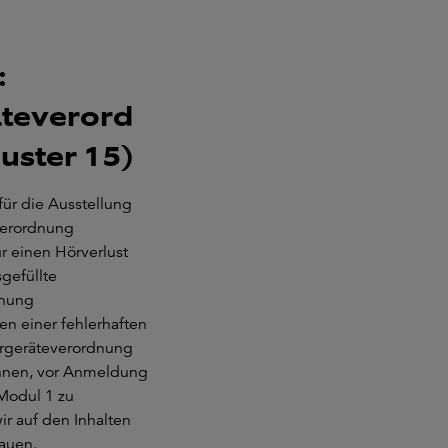
:
teverord
uster 15)
ür die Ausstellung
verordnung
ür einen Hörverlust
sgefüllte
dnung
en einer fehlerhaften
örgeräteverordnung
hnen, vor Anmeldung
Modul 1 zu
ir auf den Inhalten
auen.