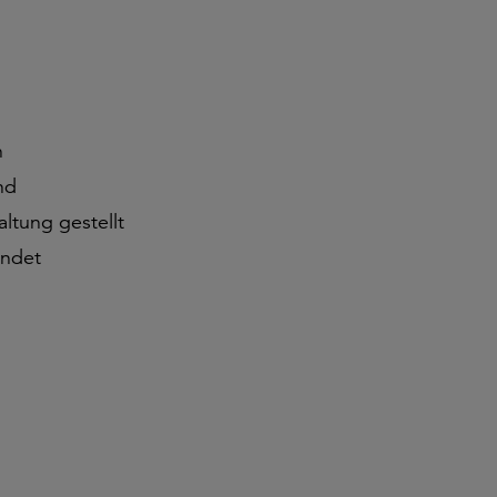
n
nd
ltung gestellt
ndet